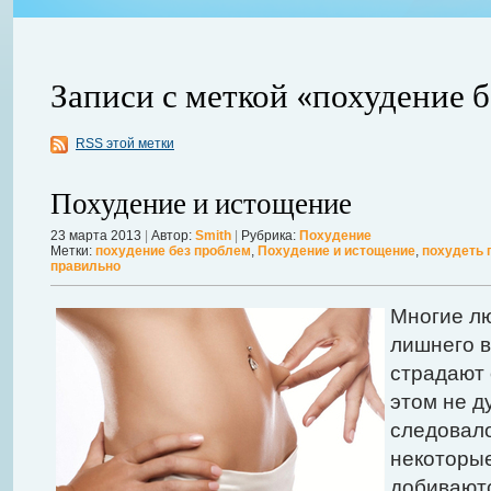
Записи с меткой «похудение 
RSS этой метки
Похудение и истощение
23 марта 2013
|
Автор:
Smith
|
Рубрика:
Похудение
Метки:
похудение без проблем
,
Похудение и истощение
,
похудеть 
авной
правильно
 ожидает
Можно ли увеличить грудь без операции? Таким вопросом задаютс
себя в форме. Давайте же подробнее рассмотрим этот вопрос. А для
Многие лю
речь, нужно углубиться в анатомию.
Далее...
лишнего в
страдают 
этом не д
следовало
некоторые
добивают