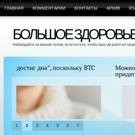
ГЛАВНАЯ
КОММЕНТАРИИ
КОНТАКТЫ
АРХИВ
RS
БОЛЬШОЕ ЗДОРОВЬЕ 
Наблюдайте за вашим телом, если хотите, чтобы ваш ум работал пра
Можно ли увеличить грудь без хирургиче
придать ей форму?
1
2
3
4
5
6
7