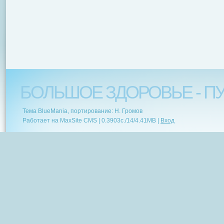
БОЛЬШОЕ ЗДОРОВЬЕ - ПУ
Тема BlueMania, портирование: Н. Громов
Работает на MaxSite CMS |
0.3903c.
/
14
/
4.41MB
|
Вход