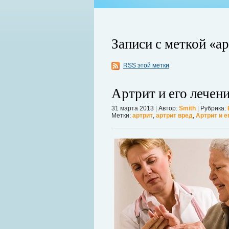
Записи с меткой «а
RSS этой метки
Артрит и его лечен
31 марта 2013
|
Автор:
Smith
|
Рубрика:
Метки:
артрит
,
артрит вред
,
Артрит и е
ой продолжает оставаться главной
 дрожат под давлением, а мир ожидает
Можно ли увеличить грудь без опера
себя в форме. Давайте же подробнее р
речь, нужно углубиться в анатомию.
Дал