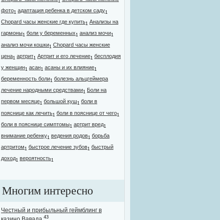
1
фото
адаптация ребенка в детском саду
1
1
Chopard часы женские где купить
Анализы на
1
гармоны
боли у беременных
анализ мочи
1
1
1
анализ мочи кошки
Chopard часы женские
1
цена
артрит
Артрит и его лечение
бесплодия
1
1
1
у женщин
асан
асаны и их влияние
1
1
1
беременность боли
болезнь альцгеймера
1
лечение народными средствами
Боли на
1
первом месяце
большой куш
боли в
1
1
пояснице как лечить
боли в пояснице от чего
1
1
боли в пояснице симптомы
артрит вред
1
1
внимание ребенку
ведения родов
борьба
1
1
артритом
быстрое лечение зубов
быстрый
1
1
доход
вероятность
1
1
Многим интересно
Честный и прибыльный геймблинг в
43
казино Вавада