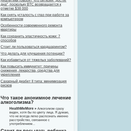
Аналитики говорят, что биткоин "достиг
дна", поскольку BTC возвращается к
отметке $38 000
Как снять усталость с глаз при работе за
компьютером
Особенности современного ремонта
квартиры
Как сохранить эластичность кожи: 7
способов
Стоит ли пользоваться кардшарингом?
Что делать для улучшения потенции?
Как избавиться от тяжелых заболеваний?
Как повысить иммунитет: причины
снижения, лекарства, средства для
укрепления
Сахарный диабет II типа: минимизация
рисков
Что такое анонимное лечение
алкоголизма?
HealthMeMore »
Алкоголизм сразу
виден, хотя бы по цвету лица. Я думаю,
что не всегда легко распознать именно
расстройство, связанное с
употреблением...
Стоит ли посылать ребенка