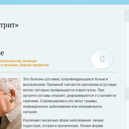
ртрит»
Хот
Люб
ие
мог
0
Болезни и их лечение
Дале
го лечение
,
борьба артритом
ции? Таким вопросом задаются многие женщины, желающие поддерживать
ассмотрим этот вопрос. А для того, чтобы легче было понять о чем идет
Это болезнь суставов, сопровождающаяся болью и
ее...
воспалением. Причиной считается скопление в суставах
кислот, которые превращаются в кристаллы. При
артрите суставы опухают, деформируются и становятся
горячими. Спровоцировать его могут травмы,
инфекционные заболевания или неправильное
питание.
Различают несколько форм заболевания: легкая,
подострая, острая и хроническая. Легкая форма