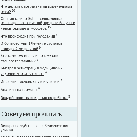
Что делать с возрастными изменениями
30
кожи?
Онлайн казино Sol — великолепная
коллекция развлечений, щедрые бонусы и
15
неповторимая атмосфера
9
Что происходит при голодании
И боль отступит! Лечение суставов
9
народной медициной
Кто такие хулиганы и почему они
7
становятся такими?
Быстрая регистрация медицинских
6
изделий: что стоит знать
6
Инфекция мочевых путей у детей
6
Анализы на гармоны
5
Воздействие телевидения на ребенка
Советуем прочитать
Виниры на зубы — ваша белоснежная
улыбка