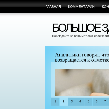
ГЛАВНАЯ
КОММЕНТАРИИ
КОН
БОЛЬШОЕ ЗД
Наблюдайте за вашим телом, если хотит
", поскольку BTC
Можно ли увеличить гр
придать ей форму?
1
2
3
4
5
6
7