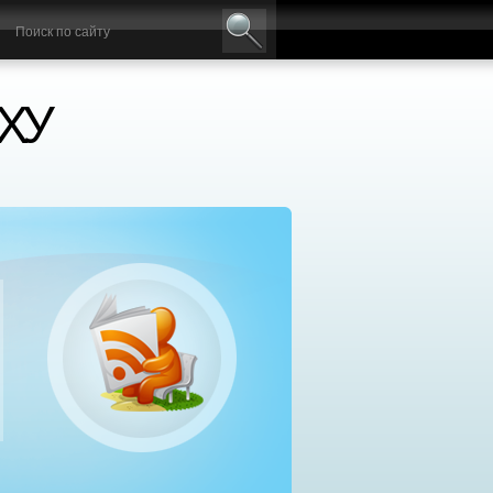
ХУ
нтр социальной реабилитации «Добрый самаря
сплатное лечение алкоголизма и наркомании