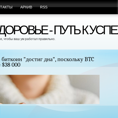
ТАКТЫ
АРХИВ
RSS
ОРОВЬЕ - ПУТЬ К УСПЕ
е, чтобы ваш ум работал правильно.
удь без хирургического вмешательства и
Це
бе