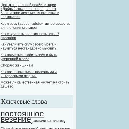
Центр социальной реабилитации
«Добрый самарянин» предлагает
бесплатное лечение алкоголизма и
наркомании
Крем воск Здоров - эффективное средство
для лечения суставов
Как сохранить эластичность кожи: 7
способов
Как увеличить силу своего мозга и
научиться нестандартно мыслить
Как научиться любить себя и быть
уверенной в себе
Chopard женщинам
Как познакомиться с полезными и
интересными людьми
Может ли качественная косметика стоить
дешево
Ключевые слова
постоянное
везение
авитаминоз лечение
1
2
Chopard часы женские
Chopard часы женские