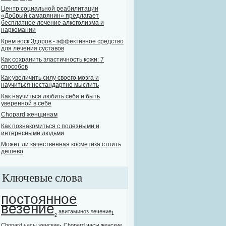
Центр социальной реабилитации
«Добрый самарянин» предлагает
бесплатное лечение алкоголизма и
наркомании
Крем воск Здоров - эффективное средство
для лечения суставов
Как сохранить эластичность кожи: 7
способов
Как увеличить силу своего мозга и
научиться нестандартно мыслить
Как научиться любить себя и быть
уверенной в себе
Chopard женщинам
Как познакомиться с полезными и
интересными людьми
Может ли качественная косметика стоить
дешево
Ключевые слова
постоянное
везение
авитаминоз лечение
1
2
Chopard часы женские
Chopard часы женские