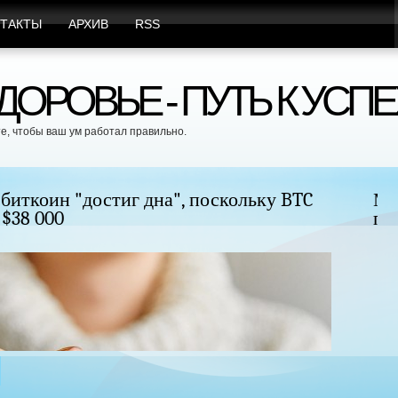
ТАКТЫ
АРХИВ
RSS
ОРОВЬЕ - ПУТЬ К УСПЕ
е, чтобы ваш ум работал правильно.
удь без хирургического вмешательства и
Це
бе