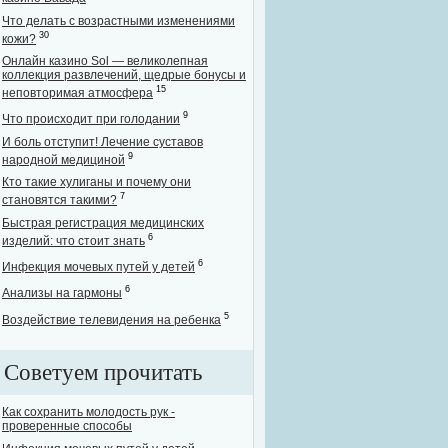
Что делать с возрастными изменениями
30
кожи?
Онлайн казино Sol — великолепная
коллекция развлечений, щедрые бонусы и
15
неповторимая атмосфера
9
Что происходит при голодании
И боль отступит! Лечение суставов
9
народной медициной
Кто такие хулиганы и почему они
7
становятся такими?
Быстрая регистрация медицинских
6
изделий: что стоит знать
6
Инфекция мочевых путей у детей
6
Анализы на гармоны
5
Воздействие телевидения на ребенка
Советуем прочитать
Как сохранить молодость рук -
проверенные способы