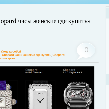
hopard часы женские где купить»
Хот
Люб
мог
0
:
Уход за собой
Дале
е
,
Chopard часы женские где купить
,
Chopard
нские цена
ции? Таким вопросом задаются многие женщины, желающие поддерживать
ассмотрим этот вопрос. А для того, чтобы легче было понять о чем идет
ее...