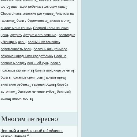
1
фото
адаптация ребенка в детском саду
1
1
Chopard часы женские где купить
Анализы на
1
гармоны
боли у беременных
анализ мочи
1
1
1
анализ мочи кошки
Chopard часы женские
1
цена
артрит
Артрит и его лечение
бесплодия
1
1
1
у женщин
асан
асаны и их влияние
1
1
1
беременность боли
болезнь альцгеймера
1
лечение народными средствами
Боли на
1
первом месяце
большой куш
боли в
1
1
пояснице как лечить
боли в пояснице от чего
1
1
боли в пояснице симптомы
артрит вред
1
1
внимание ребенку
ведения родов
борьба
1
1
артритом
быстрое лечение зубов
быстрый
1
1
доход
вероятность
1
1
Многим интересно
Честный и прибыльный геймблинг в
43
казино Вавада