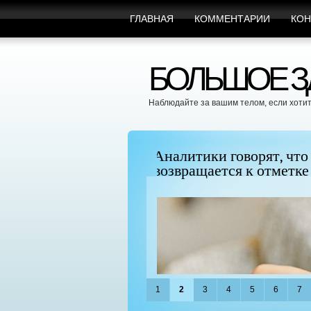
ГЛАВНАЯ
КОММЕНТАРИИ
КОН
БОЛЬШОЕ ЗД
Наблюдайте за вашим телом, если хотит
", поскольку BTC
Можно ли увеличить гр
придать ей форму?
1
2
3
4
5
6
7