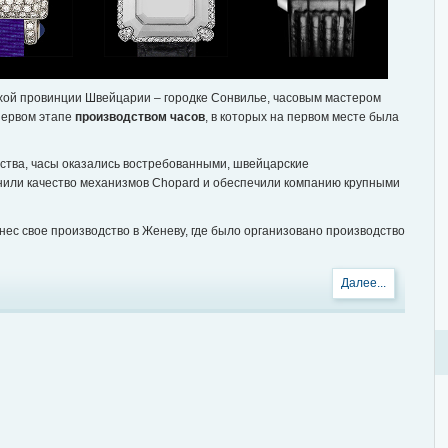
лухой провинции Швейцарии – городке Сонвилье, часовым мастером
первом этапе
производством часов
, в которых на первом месте была
ства, часы оказались востребованными, швейцарские
нили качество механизмов Chopard и обеспечили компанию крупными
ес свое производство в Женеву, где было организовано производство
Далее...