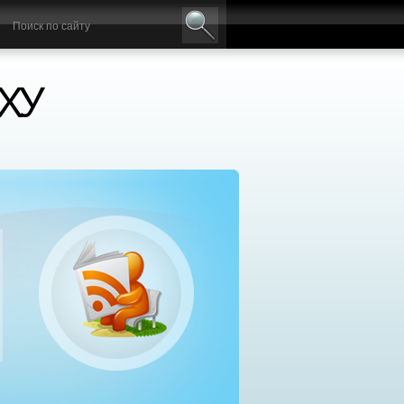
ХУ
нтр социальной реабилитации «Добрый самаря
сплатное лечение алкоголизма и наркомании