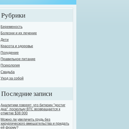
Рубрики
Беременость
Болезни и их лечение
Дети
елось бы поднять одну из самых острых и в то же время опасных проблем сов
Красота и здоровье
овь человечества к выпивке известна с давних времен. На сегодняшний день
Похудение
ут назвать себя трезвенниками. Остальные варьируются, от "пьющих ежеднев
Правильное питание
е...
Психология
Свадьба
Уход за собой
Последние записи
Аналитики говорят, что биткоин "достиг
дна", поскольку BTC возвращается к
отметке $38 000
Можно ли увеличить грудь без
хирургического вмешательства и придать
ей форму?