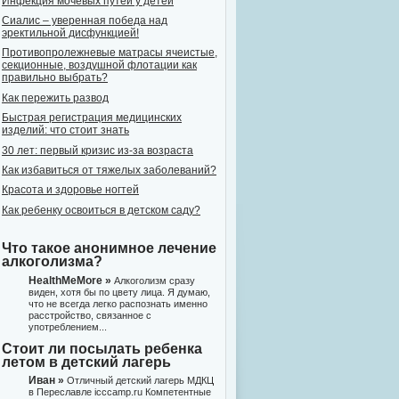
Инфекция мочевых путей у детей
Сиалис – уверенная победа над
эректильной дисфункцией!
Противопролежневые матрасы ячеистые,
секционные, воздушной флотации как
правильно выбрать?
Как пережить развод
Быстрая регистрация медицинских
изделий: что стоит знать
30 лет: первый кризис из-за возраста
Как избавиться от тяжелых заболеваний?
Красота и здоровье ногтей
Как ребенку освоиться в детском саду?
Что такое анонимное лечение
алкоголизма?
HealthMeMore »
Алкоголизм сразу
виден, хотя бы по цвету лица. Я думаю,
что не всегда легко распознать именно
расстройство, связанное с
употреблением...
Стоит ли посылать ребенка
летом в детский лагерь
Иван »
Отличный детский лагерь МДКЦ
в Переславле icccamp.ru Компетентные