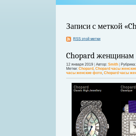
Записи с меткой «C
RSS этой метки
Chopard женщинам
12 января 2019
|
Автор:
Smith
|
Рубрика
Метки:
Chopard
,
Chopard часы женски
ой продолжает оставаться главной
часы женские фото
,
Chopard часы же
 дрожат под давлением, а мир ожидает
Можно ли увеличить грудь без опера
себя в форме. Давайте же подробнее р
речь, нужно углубиться в анатомию.
Дал