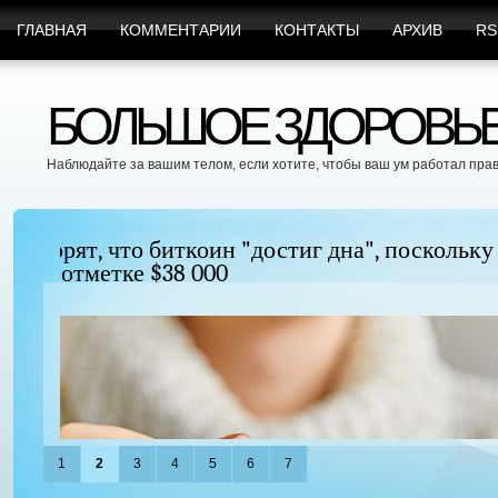
ГЛАВНАЯ
КОММЕНТАРИИ
КОНТАКТЫ
АРХИВ
RS
БОЛЬШОЕ ЗДОРОВЬЕ 
Наблюдайте за вашим телом, если хотите, чтобы ваш ум работал пра
Можно ли увеличить грудь без хирургиче
придать ей форму?
1
2
3
4
5
6
7