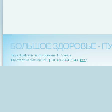
БОЛЬШОЕ ЗДОРОВЬЕ - ПУ
Тема BlueMania, портирование: Н. Громов
Работает на MaxSite CMS |
0.0843c.
/
14
/
4.38MB
|
Вход