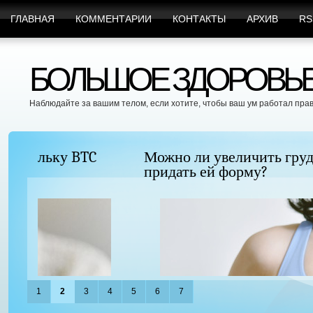
ГЛАВНАЯ
КОММЕНТАРИИ
КОНТАКТЫ
АРХИВ
RS
БОЛЬШОЕ ЗДОРОВЬЕ 
Наблюдайте за вашим телом, если хотите, чтобы ваш ум работал пра
Можно ли увеличить грудь без хирургиче
придать ей форму?
1
2
3
4
5
6
7