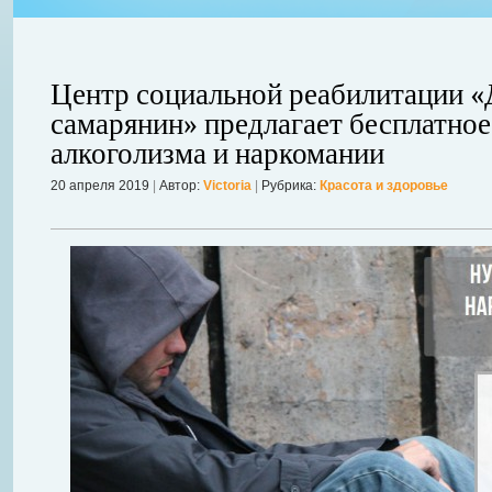
Центр социальной реабилитации 
самарянин» предлагает бесплатное
алкоголизма и наркомании
20 апреля 2019
|
Автор:
Victoria
|
Рубрика:
Красота и здоровье
авной
 ожидает
Можно ли увеличить грудь без операции? Таким вопросом задаютс
себя в форме. Давайте же подробнее рассмотрим этот вопрос. А для
речь, нужно углубиться в анатомию.
Далее...