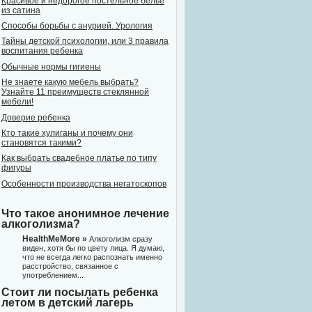
Красивое и недорогое постельное белье
из сатина
Способы борьбы с анурией. Урология
Тайны детской психологии, или 3 правила
воспитания ребенка
Обычные нормы гигиены
Не знаете какую мебель выбрать?
Узнайте 11 преимуществ стеклянной
мебели!
Доверие ребенка
Кто такие хулиганы и почему они
становятся такими?
Как выбрать свадебное платье по типу
фигуры
Особенности производства негатоскопов
Что такое анонимное лечение
алкоголизма?
HealthMeMore »
Алкоголизм сразу
виден, хотя бы по цвету лица. Я думаю,
что не всегда легко распознать именно
расстройство, связанное с
употреблением...
Стоит ли посылать ребенка
летом в детский лагерь