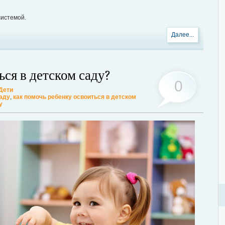
системой.
Далее...
ься в детском саду?
0
Дети
саду
,
как помочь ребенку освоиться в детском
у