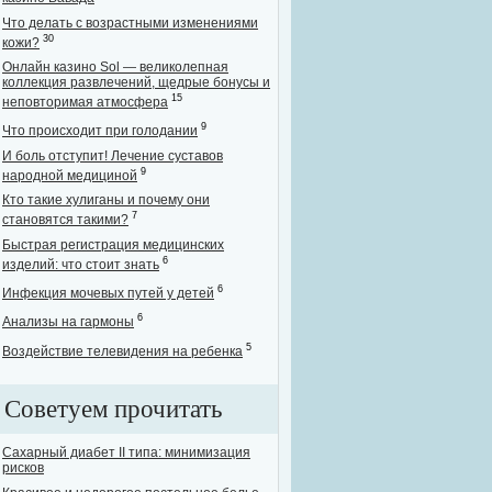
Что делать с возрастными изменениями
30
кожи?
Онлайн казино Sol — великолепная
коллекция развлечений, щедрые бонусы и
15
неповторимая атмосфера
9
Что происходит при голодании
И боль отступит! Лечение суставов
9
народной медициной
Кто такие хулиганы и почему они
7
становятся такими?
Быстрая регистрация медицинских
6
изделий: что стоит знать
6
Инфекция мочевых путей у детей
6
Анализы на гармоны
5
Воздействие телевидения на ребенка
Советуем прочитать
Сахарный диабет II типа: минимизация
рисков