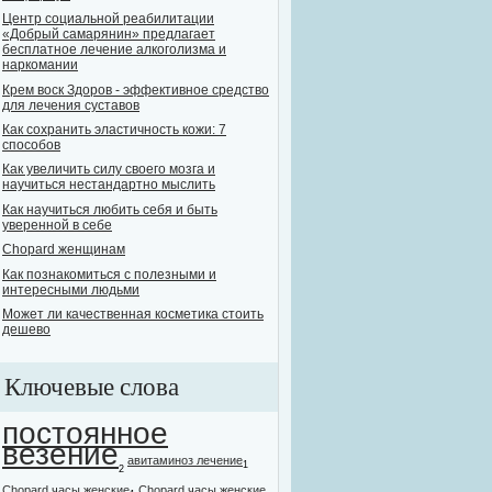
Центр социальной реабилитации
«Добрый самарянин» предлагает
бесплатное лечение алкоголизма и
наркомании
Крем воск Здоров - эффективное средство
для лечения суставов
Как сохранить эластичность кожи: 7
способов
Как увеличить силу своего мозга и
научиться нестандартно мыслить
Как научиться любить себя и быть
уверенной в себе
Chopard женщинам
Как познакомиться с полезными и
интересными людьми
Может ли качественная косметика стоить
дешево
Ключевые слова
постоянное
везение
авитаминоз лечение
1
2
Chopard часы женские
Chopard часы женские