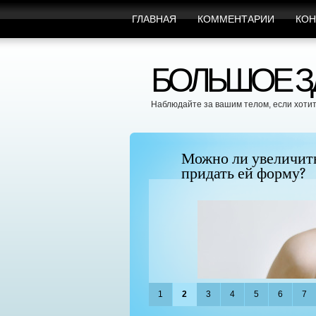
ГЛАВНАЯ
КОММЕНТАРИИ
КОН
БОЛЬШОЕ ЗД
Наблюдайте за вашим телом, если хотит
", поскольку BTC
Можно ли увеличить гр
придать ей форму?
1
2
3
4
5
6
7