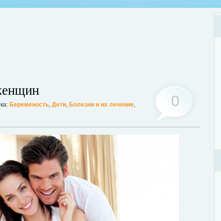
Хот
Люб
женщин
мог
0
ка:
Беременость
,
Дети
,
Болезни и их лечение
,
Дале
ции? Таким вопросом задаются многие женщины, желающие поддерживать
ассмотрим этот вопрос. А для того, чтобы легче было понять о чем идет
ее...