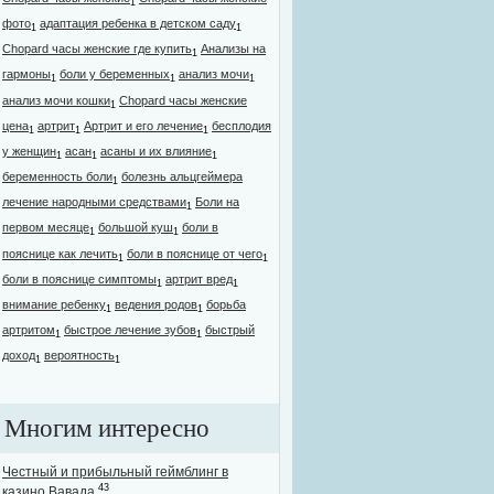
1
фото
адаптация ребенка в детском саду
1
1
Chopard часы женские где купить
Анализы на
1
гармоны
боли у беременных
анализ мочи
1
1
1
анализ мочи кошки
Chopard часы женские
1
цена
артрит
Артрит и его лечение
бесплодия
1
1
1
у женщин
асан
асаны и их влияние
1
1
1
беременность боли
болезнь альцгеймера
1
лечение народными средствами
Боли на
1
первом месяце
большой куш
боли в
1
1
пояснице как лечить
боли в пояснице от чего
1
1
боли в пояснице симптомы
артрит вред
1
1
внимание ребенку
ведения родов
борьба
1
1
артритом
быстрое лечение зубов
быстрый
1
1
доход
вероятность
1
1
Многим интересно
Честный и прибыльный геймблинг в
43
казино Вавада