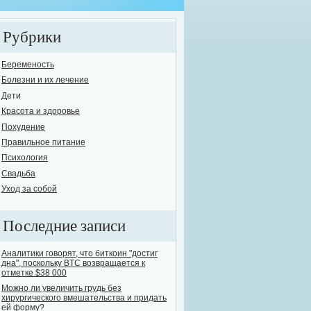
Рубрики
Беременость
Болезни и их лечение
Дети
елось бы поднять одну из самых острых и в то же время опасных проблем сов
Красота и здоровье
овь человечества к выпивке известна с давних времен. На сегодняшний день
Похудение
ут назвать себя трезвенниками. Остальные варьируются, от "пьющих ежеднев
Правильное питание
е...
Психология
Свадьба
Уход за собой
Последние записи
Аналитики говорят, что биткоин "достиг
дна", поскольку BTC возвращается к
отметке $38 000
Можно ли увеличить грудь без
хирургического вмешательства и придать
ей форму?