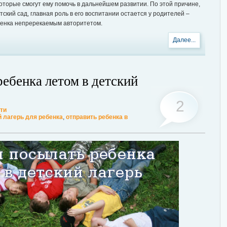
которые смогут ему помочь в дальнейшем развитии. По этой причине,
ский сад, главная роль в его воспитании остается у родителей –
бенка непререкаемым авторитетом.
Далее...
ребенка летом в детский
2
ти
й лагерь для ребенка
,
отправить ребенка в