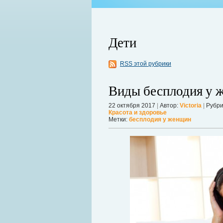
Дети
RSS этой рубрики
Виды бесплодия у 
22 октября 2017
|
Автор:
Victoria
|
Рубри
Красота и здоровье
ой продолжает оставаться главной
Метки:
бесплодия у женщин
 дрожат под давлением, а мир ожидает
Можно ли увеличить грудь без опера
себя в форме. Давайте же подробнее р
речь, нужно углубиться в анатомию.
Дал