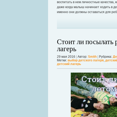
воспитать в нем личностные качества, 
даже когда малыш начинает ходить в дет
именно они должны оставаться для ре
Стоит ли посылать 
лагерь
29 мая 2016
|
Автор:
Smith
|
Рубрика:
Де
Метки:
выбор детского лагеря
,
детски
детский лагерь