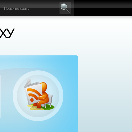
ХУ
нтр социальной реабилитации «Добрый самаря
сплатное лечение алкоголизма и наркомании