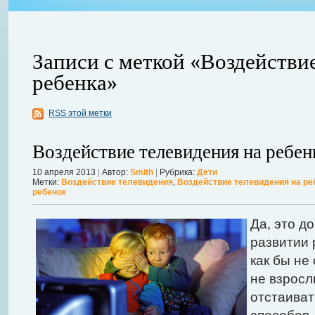
Записи с меткой «Воздействи
ребенка»
RSS этой метки
Воздействие телевидения на ребен
авной
10 апреля 2013
|
Автор:
Smith
|
Рубрика:
Дети
 ожидает
Можно ли увеличить грудь без операции? Таким вопросом задаютс
Метки:
Воздействие телевидения
,
Воздействие телевидения на ре
ребенок
себя в форме. Давайте же подробнее рассмотрим этот вопрос. А для
речь, нужно углубиться в анатомию.
Далее...
Да, это д
развитии 
как бы не
не взросл
отстаиват