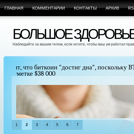
ГЛАВНАЯ
КОММЕНТАРИИ
КОНТАКТЫ
АРХИВ
RS
БОЛЬШОЕ ЗДОРОВЬЕ 
Наблюдайте за вашим телом, если хотите, чтобы ваш ум работал пра
Можно ли увеличить грудь без хирургиче
придать ей форму?
1
2
3
4
5
6
7