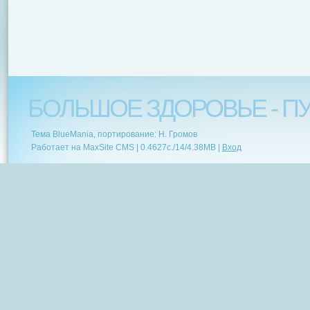
БОЛЬШОЕ ЗДОРОВЬЕ - ПУ
Тема BlueMania, портирование: Н. Громов
Работает на MaxSite CMS |
0.4627c.
/
14
/
4.38MB
|
Вход