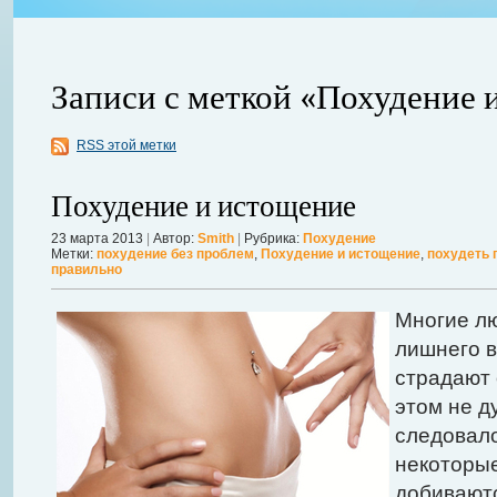
Записи с меткой «Похудение 
RSS этой метки
Похудение и истощение
23 марта 2013
|
Автор:
Smith
|
Рубрика:
Похудение
Метки:
похудение без проблем
,
Похудение и истощение
,
похудеть 
авной
правильно
 ожидает
Можно ли увеличить грудь без операции? Таким вопросом задаютс
себя в форме. Давайте же подробнее рассмотрим этот вопрос. А для
Многие лю
речь, нужно углубиться в анатомию.
Далее...
лишнего в
страдают 
этом не д
следовало
некоторые
добивают