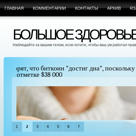
ГЛАВНАЯ
КОММЕНТАРИИ
КОНТАКТЫ
АРХИВ
RS
БОЛЬШОЕ ЗДОРОВЬЕ 
Наблюдайте за вашим телом, если хотите, чтобы ваш ум работал пра
Можно ли увеличить грудь без хирургиче
придать ей форму?
1
2
3
4
5
6
7