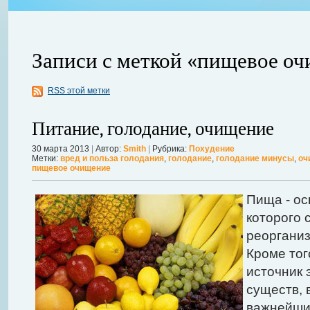
Записи с меткой «пищевое о
RSS этой метки
Питание, голодание, очищение
30 марта 2013
|
Автор:
Smith
|
Рубрика:
Похудение
Метки:
вред и польза голодания
,
голодание
,
голодание минусы
,
оч
авной
пищевое очищение
 ожидает
Можно ли увеличить грудь без операции? Таким вопросом задаютс
себя в форме. Давайте же подробнее рассмотрим этот вопрос. А для
Пища - ос
речь, нужно углубиться в анатомию.
Далее...
которого 
реорганиз
Кроме тог
источник 
существ, 
важнейши