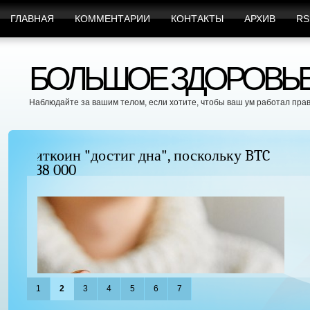
ГЛАВНАЯ
КОММЕНТАРИИ
КОНТАКТЫ
АРХИВ
RS
БОЛЬШОЕ ЗДОРОВЬЕ 
Наблюдайте за вашим телом, если хотите, чтобы ваш ум работал пра
Можно ли увеличить грудь без хирургиче
придать ей форму?
1
2
3
4
5
6
7