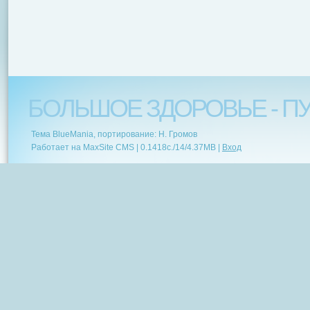
БОЛЬШОЕ ЗДОРОВЬЕ - ПУ
Тема BlueMania, портирование: Н. Громов
Работает на MaxSite CMS |
0.1418c.
/
14
/
4.37MB
|
Вход