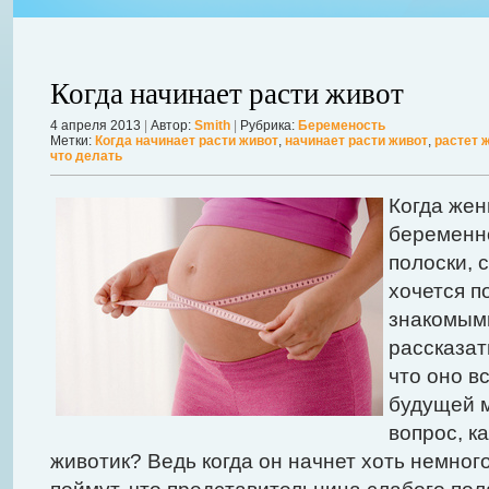
Когда начинает расти живот
4 апреля 2013
|
Автор:
Smith
|
Рубрика:
Беременость
Метки:
Когда начинает расти живот
,
начинает расти живот
,
растет 
что делать
Когда жен
беременн
авной
полоски, 
 ожидает
Можно ли увеличить грудь без операции? Таким вопросом задаютс
хочется п
себя в форме. Давайте же подробнее рассмотрим этот вопрос. А для
знакомыми
речь, нужно углубиться в анатомию.
Далее...
рассказат
что оно в
будущей 
вопрос, к
животик? Ведь когда он начнет хоть немного