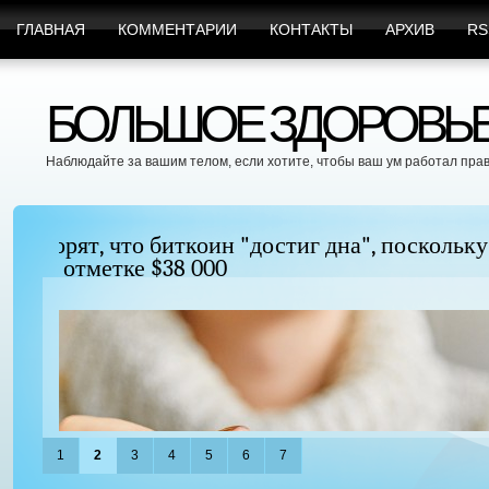
ГЛАВНАЯ
КОММЕНТАРИИ
КОНТАКТЫ
АРХИВ
RS
БОЛЬШОЕ ЗДОРОВЬЕ 
Наблюдайте за вашим телом, если хотите, чтобы ваш ум работал пра
Можно ли увеличить грудь без хирургиче
придать ей форму?
1
2
3
4
5
6
7