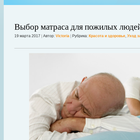
Выбор матраса для пожилых люде
19 марта 2017
|
Автор:
Victoria
|
Рубрика:
Красота и здоровье
,
Уход з
авной
 ожидает
Можно ли увеличить грудь без операции? Таким вопросом задаютс
себя в форме. Давайте же подробнее рассмотрим этот вопрос. А для
речь, нужно углубиться в анатомию.
Далее...