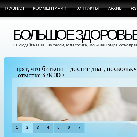
ГЛАВНАЯ
КОММЕНТАРИИ
КОНТАКТЫ
АРХИВ
RS
БОЛЬШОЕ ЗДОРОВЬЕ 
Наблюдайте за вашим телом, если хотите, чтобы ваш ум работал пра
Можно ли увеличить грудь без хирургиче
придать ей форму?
1
2
3
4
5
6
7