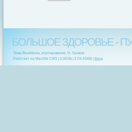
БОЛЬШОЕ ЗДОРОВЬЕ - ПУ
Тема BlueMania, портирование: Н. Громов
Работает на MaxSite CMS |
0.0838c.
/
17
/
4.45MB
|
Вход