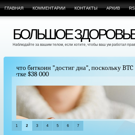
ГЛАВНАЯ
КОММЕНТАРИИ
КОНТАКТЫ
АРХИВ
RS
БОЛЬШОЕ ЗДОРОВЬЕ 
Наблюдайте за вашим телом, если хотите, чтобы ваш ум работал пра
Можно ли увеличить грудь без хирургиче
придать ей форму?
1
2
3
4
5
6
7