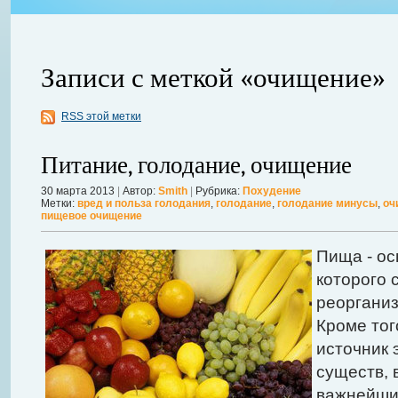
Записи с меткой «очищение»
RSS этой метки
Питание, голодание, очищение
30 марта 2013
|
Автор:
Smith
|
Рубрика:
Похудение
Метки:
вред и польза голодания
,
голодание
,
голодание минусы
,
оч
авной
пищевое очищение
 ожидает
Можно ли увеличить грудь без операции? Таким вопросом задаютс
себя в форме. Давайте же подробнее рассмотрим этот вопрос. А для
Пища - ос
речь, нужно углубиться в анатомию.
Далее...
которого 
реорганиз
Кроме тог
источник 
существ, 
важнейши