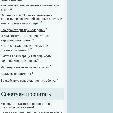
Что делать с возрастными изменениями
30
кожи?
Онлайн казино Sol — великолепная
коллекция развлечений, щедрые бонусы и
15
неповторимая атмосфера
9
Что происходит при голодании
И боль отступит! Лечение суставов
9
народной медициной
Кто такие хулиганы и почему они
7
становятся такими?
Быстрая регистрация медицинских
6
изделий: что стоит знать
6
Инфекция мочевых путей у детей
6
Анализы на гармоны
5
Воздействие телевидения на ребенка
Советуем прочитать
Меверин – скажите твердое «НЕТ»
дискомфорту в животе!