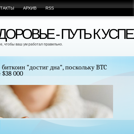
ТАКТЫ
АРХИВ
RSS
ОРОВЬЕ - ПУТЬ К УСПЕ
е, чтобы ваш ум работал правильно.
удь без хирургического вмешательства и
Це
бе