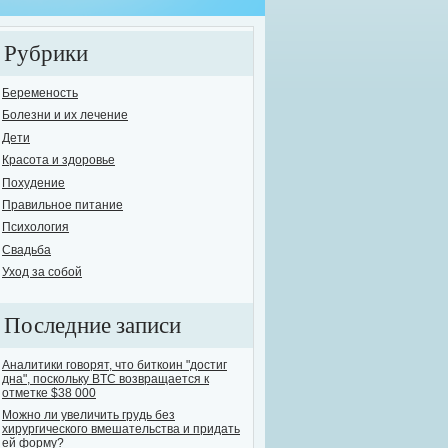
Рубрики
Беременость
Болезни и их лечение
Дети
елось бы поднять одну из самых острых и в то же время опасных проблем сов
Красота и здоровье
овь человечества к выпивке известна с давних времен. На сегодняшний день
Похудение
ут назвать себя трезвенниками. Остальные варьируются, от "пьющих ежеднев
Правильное питание
е...
Психология
Свадьба
Уход за собой
Последние записи
Аналитики говорят, что биткоин "достиг
дна", поскольку BTC возвращается к
отметке $38 000
Можно ли увеличить грудь без
хирургического вмешательства и придать
ей форму?