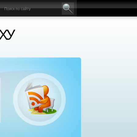
ХУ
нтр социальной реабилитации «Добрый самаря
сплатное лечение алкоголизма и наркомании