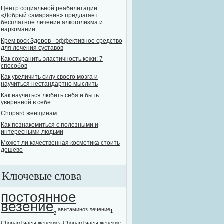
Центр социальной реабилитации
«Добрый самарянин» предлагает
бесплатное лечение алкоголизма и
наркомании
Крем воск Здоров - эффективное средство
для лечения суставов
Как сохранить эластичность кожи: 7
способов
Как увеличить силу своего мозга и
научиться нестандартно мыслить
Как научиться любить себя и быть
уверенной в себе
Chopard женщинам
Как познакомиться с полезными и
интересными людьми
Может ли качественная косметика стоить
дешево
Ключевые слова
постоянное
везение
авитаминоз лечение
1
2
Chopard часы женские
Chopard часы женские