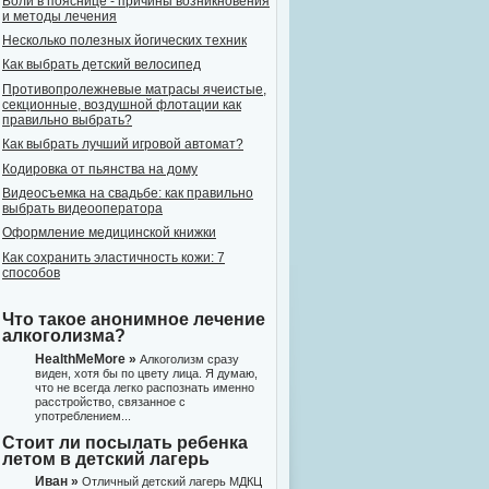
Боли в пояснице - причины возникновения
и методы лечения
Несколько полезных йогических техник
Как выбрать детский велосипед
Противопролежневые матрасы ячеистые,
секционные, воздушной флотации как
правильно выбрать?
Как выбрать лучший игровой автомат?
Кодировка от пьянства на дому
Видеосъемка на свадьбе: как правильно
выбрать видеооператора
Оформление медицинской книжки
Как сохранить эластичность кожи: 7
способов
Что такое анонимное лечение
алкоголизма?
HealthMeMore »
Алкоголизм сразу
виден, хотя бы по цвету лица. Я думаю,
что не всегда легко распознать именно
расстройство, связанное с
употреблением...
Стоит ли посылать ребенка
летом в детский лагерь
Иван »
Отличный детский лагерь МДКЦ