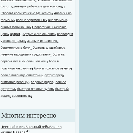
1
фото
адаптация ребенка в детском саду
1
1
Chopard часы женские где купить
Анализы на
1
гармоны
боли у беременных
анализ мочи
1
1
1
анализ мочи кошки
Chopard часы женские
1
цена
артрит
Артрит и его лечение
бесплодия
1
1
1
у женщин
асан
асаны и их влияние
1
1
1
беременность боли
болезнь альцгеймера
1
лечение народными средствами
Боли на
1
первом месяце
большой куш
боли в
1
1
пояснице как лечить
боли в пояснице от чего
1
1
боли в пояснице симптомы
артрит вред
1
1
внимание ребенку
ведения родов
борьба
1
1
артритом
быстрое лечение зубов
быстрый
1
1
доход
вероятность
1
1
Многим интересно
Честный и прибыльный геймблинг в
43
казино Вавада