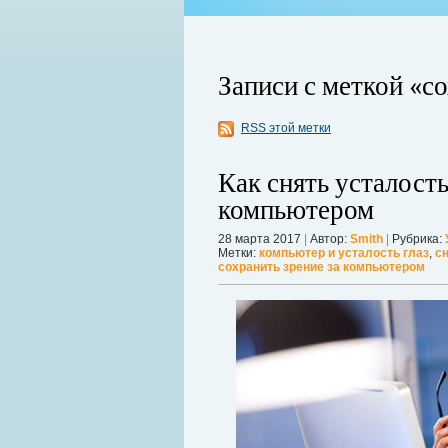
Записи с меткой «с
RSS этой метки
Как снять усталость
компьютером
ой продолжает оставаться главной
28 марта 2017
|
Автор:
Smith
|
Рубрика:
 дрожат под давлением, а мир ожидает
Метки:
компьютер и усталость глаз
,
сн
Можно ли увеличить грудь без опера
сохранить зрение за компьютером
себя в форме. Давайте же подробнее р
речь, нужно углубиться в анатомию.
Дал