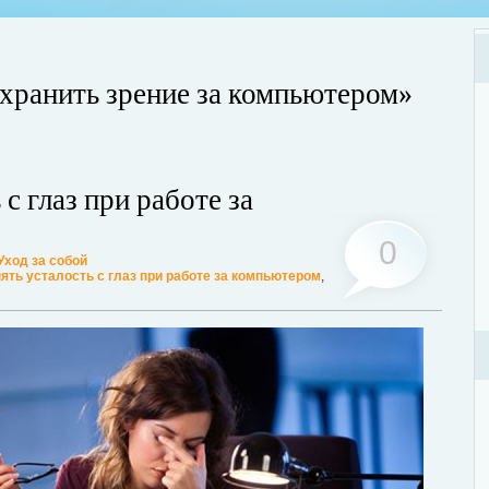
охранить зрение за компьютером»
Хот
Люб
 с глаз при работе за
мог
Дале
0
Уход за собой
ять усталость с глаз при работе за компьютером
,
ции? Таким вопросом задаются многие женщины, желающие поддерживать
ассмотрим этот вопрос. А для того, чтобы легче было понять о чем идет
ее...