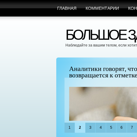
ГЛАВНАЯ
КОММЕНТАРИИ
КОН
БОЛЬШОЕ ЗД
Наблюдайте за вашим телом, если хотит
", поскольку BTC
Можно ли увеличить гр
придать ей форму?
1
2
3
4
5
6
7