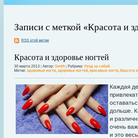
Записи с меткой «Красота и з
RSS этой метки
Красота и здоровье ногтей
30 марта 2013
|
Автор:
Smith
|
Рубрика:
Уход за собой
Метки:
здоровые ногти
,
здоровье ногтей
,
красивые ногти
,
Красота и
авной
 ожидает
Можно ли увеличить грудь без операции? Таким вопросом задаютс
себя в форме. Давайте же подробнее рассмотрим этот вопрос. А для
Каждая д
речь, нужно углубиться в анатомию.
Далее...
привлекат
оставатьс
дольше. К
и различн
очень важ
и это вес