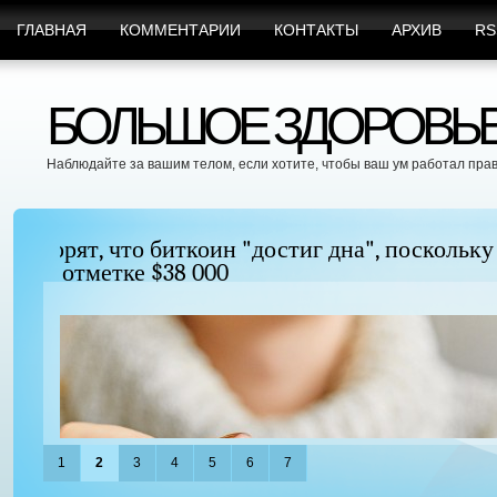
ГЛАВНАЯ
КОММЕНТАРИИ
КОНТАКТЫ
АРХИВ
RS
БОЛЬШОЕ ЗДОРОВЬЕ 
Наблюдайте за вашим телом, если хотите, чтобы ваш ум работал пра
Можно ли увеличить грудь без хирургиче
придать ей форму?
1
2
3
4
5
6
7