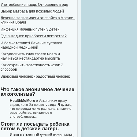
Употребление пищи. Отношение к еде
Выбор матраса для пожилых людей
Лечение зависимости от спайса в Москве -
клиника Врачи
Инфекция мочевых путей у детей
Где выгоднее приобрести лекарства?
И боль отступит! Лечение суставов
народной медициной
Как увеличить силу своего мозга и
научиться нестандартно мыслить
Как сохранить эластичность кожи: 7
способов
Здоровый человек - радостный человек
Что такое анонимное лечение
алкоголизма?
HealthMeMore »
Алкоголизм сразу
виден, хотя бы по цвету лица. Я думаю,
что не всегда легко распознать именно
расстройство, связанное с
употреблением...
Стоит ли посылать ребенка
летом в детский лагерь
Иван »
Отличный детский лагерь МДКЦ