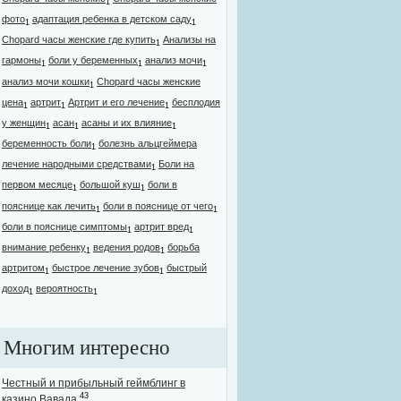
1
фото
адаптация ребенка в детском саду
1
1
Chopard часы женские где купить
Анализы на
1
гармоны
боли у беременных
анализ мочи
1
1
1
анализ мочи кошки
Chopard часы женские
1
цена
артрит
Артрит и его лечение
бесплодия
1
1
1
у женщин
асан
асаны и их влияние
1
1
1
беременность боли
болезнь альцгеймера
1
лечение народными средствами
Боли на
1
первом месяце
большой куш
боли в
1
1
пояснице как лечить
боли в пояснице от чего
1
1
боли в пояснице симптомы
артрит вред
1
1
внимание ребенку
ведения родов
борьба
1
1
артритом
быстрое лечение зубов
быстрый
1
1
доход
вероятность
1
1
Многим интересно
Честный и прибыльный геймблинг в
43
казино Вавада