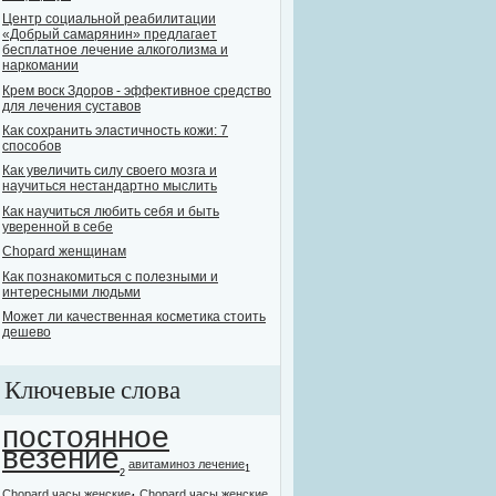
Центр социальной реабилитации
«Добрый самарянин» предлагает
бесплатное лечение алкоголизма и
наркомании
Крем воск Здоров - эффективное средство
для лечения суставов
Как сохранить эластичность кожи: 7
способов
Как увеличить силу своего мозга и
научиться нестандартно мыслить
Как научиться любить себя и быть
уверенной в себе
Chopard женщинам
Как познакомиться с полезными и
интересными людьми
Может ли качественная косметика стоить
дешево
Ключевые слова
постоянное
везение
авитаминоз лечение
1
2
Chopard часы женские
Chopard часы женские