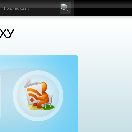
ХУ
нтр социальной реабилитации «Добрый самаря
сплатное лечение алкоголизма и наркомании