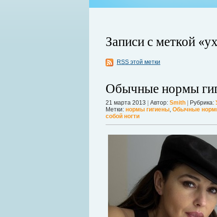
Записи с меткой «ух
RSS этой метки
Обычные нормы ги
21 марта 2013
|
Автор:
Smith
|
Рубрика:
Метки:
нормы гигиены
,
Обычные норм
ой продолжает оставаться главной
собой ногти
 дрожат под давлением, а мир ожидает
Можно ли увеличить грудь без опера
себя в форме. Давайте же подробнее р
речь, нужно углубиться в анатомию.
Дал