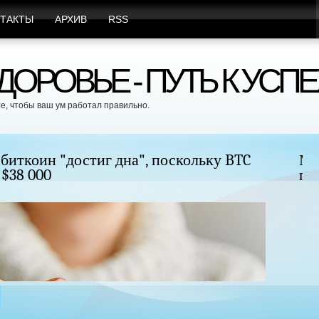
ТАКТЫ
АРХИВ
RSS
ОРОВЬЕ - ПУТЬ К УСПЕ
е, чтобы ваш ум работал правильно.
удь без хирургического вмешательства и
Це
бе