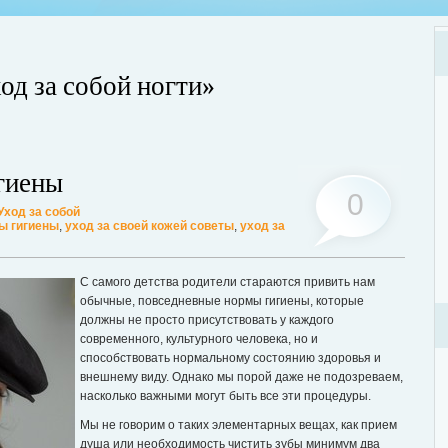
од за собой ногти»
Хот
Люб
гиены
мог
0
Уход за собой
Дале
ы гигиены
,
уход за своей кожей советы
,
уход за
ции? Таким вопросом задаются многие женщины, желающие поддерживать
ассмотрим этот вопрос. А для того, чтобы легче было понять о чем идет
С самого детства родители стараются привить нам
ее...
обычные, повседневные нормы гигиены, которые
должны не просто присутствовать у каждого
современного, культурного человека, но и
способствовать нормальному состоянию здоровья и
внешнему виду. Однако мы порой даже не подозреваем,
насколько важными могут быть все эти процедуры.
Мы не говорим о таких элементарных вещах, как прием
душа или необходимость чистить зубы минимум два