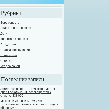
Рубрики
Беременость
Болезни и их лечение
Дети
елось бы поднять одну из самых острых и в то же время опасных проблем сов
Красота и здоровье
овь человечества к выпивке известна с давних времен. На сегодняшний день
Похудение
ут назвать себя трезвенниками. Остальные варьируются, от "пьющих ежеднев
Правильное питание
е...
Психология
Свадьба
Уход за собой
Последние записи
Аналитики говорят, что биткоин "достиг
дна", поскольку BTC возвращается к
отметке $38 000
Можно ли увеличить грудь без
хирургического вмешательства и придать
ей форму?