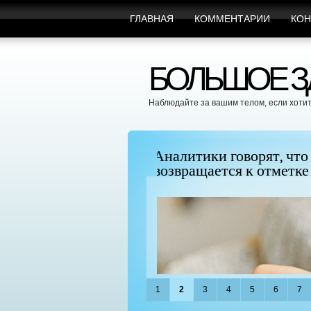
ГЛАВНАЯ
КОММЕНТАРИИ
КОН
БОЛЬШОЕ ЗД
Наблюдайте за вашим телом, если хотит
", поскольку BTC
Можно ли увеличить гр
придать ей форму?
1
2
3
4
5
6
7