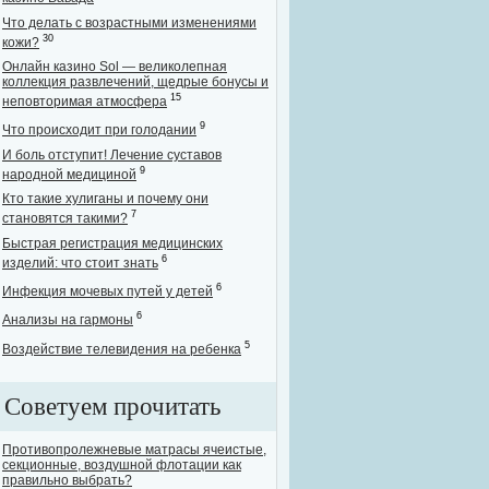
Что делать с возрастными изменениями
30
кожи?
Онлайн казино Sol — великолепная
коллекция развлечений, щедрые бонусы и
15
неповторимая атмосфера
9
Что происходит при голодании
И боль отступит! Лечение суставов
9
народной медициной
Кто такие хулиганы и почему они
7
становятся такими?
Быстрая регистрация медицинских
6
изделий: что стоит знать
6
Инфекция мочевых путей у детей
6
Анализы на гармоны
5
Воздействие телевидения на ребенка
Советуем прочитать
Противопролежневые матрасы ячеистые,
секционные, воздушной флотации как
правильно выбрать?