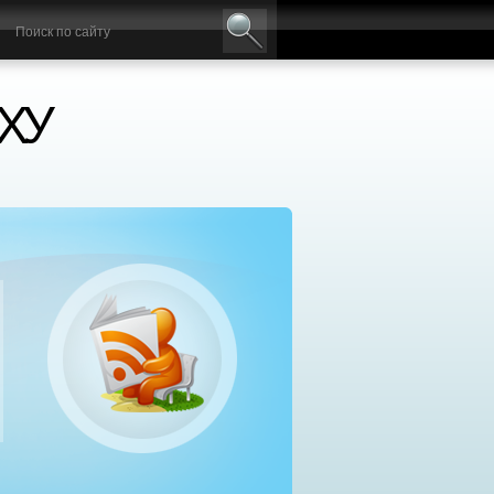
ХУ
нтр социальной реабилитации «Добрый самаря
сплатное лечение алкоголизма и наркомании