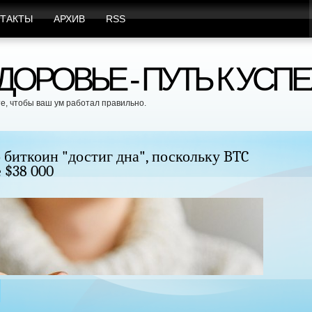
ТАКТЫ
АРХИВ
RSS
ОРОВЬЕ - ПУТЬ К УСПЕ
е, чтобы ваш ум работал правильно.
удь без хирургического вмешательства и
Це
бе