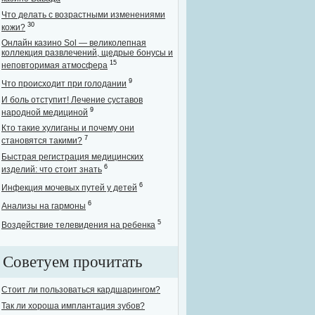
Что делать с возрастными изменениями
30
кожи?
Онлайн казино Sol — великолепная
коллекция развлечений, щедрые бонусы и
15
неповторимая атмосфера
9
Что происходит при голодании
И боль отступит! Лечение суставов
9
народной медициной
Кто такие хулиганы и почему они
7
становятся такими?
Быстрая регистрация медицинских
6
изделий: что стоит знать
6
Инфекция мочевых путей у детей
6
Анализы на гармоны
5
Воздействие телевидения на ребенка
Советуем прочитать
Стоит ли пользоваться кардшарингом?
Так ли хороша имплантация зубов?