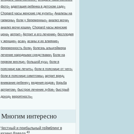
1
фото
адаптация ребенка в детском саду
1
1
Chopard часы женские где купить
Анализы на
1
гармоны
боли у беременных
анализ мочи
1
1
1
анализ мочи кошки
Chopard часы женские
1
цена
артрит
Артрит и его лечение
бесплодия
1
1
1
у женщин
асан
асаны и их влияние
1
1
1
беременность боли
болезнь альцгеймера
1
лечение народными средствами
Боли на
1
первом месяце
большой куш
боли в
1
1
пояснице как лечить
боли в пояснице от чего
1
1
боли в пояснице симптомы
артрит вред
1
1
внимание ребенку
ведения родов
борьба
1
1
артритом
быстрое лечение зубов
быстрый
1
1
доход
вероятность
1
1
Многим интересно
Честный и прибыльный геймблинг в
43
казино Вавада