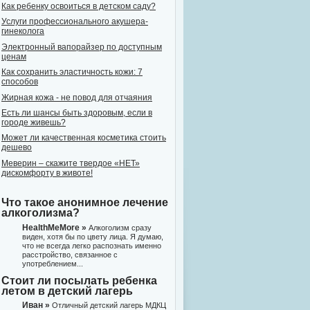
Как ребенку освоиться в детском саду?
Услуги профессионального акушера-
гинеколога
Электронный вапорайзер по доступным
ценам
Как сохранить эластичность кожи: 7
способов
Жирная кожа - не повод для отчаяния
Есть ли шансы быть здоровым, если в
городе живешь?
Может ли качественная косметика стоить
дешево
Меверин – скажите твердое «НЕТ»
дискомфорту в животе!
Что такое анонимное лечение
алкоголизма?
HealthMeMore »
Алкоголизм сразу
виден, хотя бы по цвету лица. Я думаю,
что не всегда легко распознать именно
расстройство, связанное с
употреблением...
Стоит ли посылать ребенка
летом в детский лагерь
Иван »
Отличный детский лагерь МДКЦ