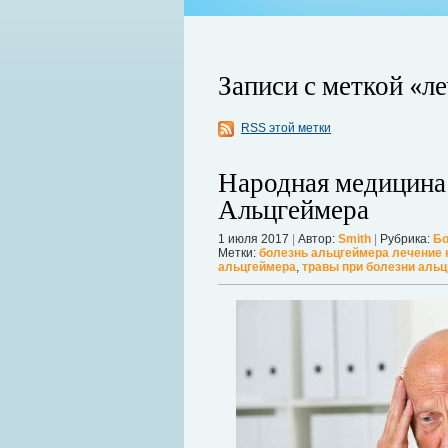
Записи с меткой «л
RSS этой метки
Народная медицина 
Альцгеймера
ой продолжает оставаться главной
1 июля 2017
|
Автор:
Smith
|
Рубрика:
Бо
 дрожат под давлением, а мир ожидает
Метки:
болезнь альцгеймера лечение
Можно ли увеличить грудь без опера
альцгеймера
,
травы при болезни аль
себя в форме. Давайте же подробнее р
речь, нужно углубиться в анатомию.
Дал