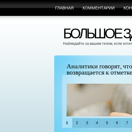
ГЛАВНАЯ
КОММЕНТАРИИ
КОН
БОЛЬШОЕ ЗД
Наблюдайте за вашим телом, если хотит
", поскольку BTC
Можно ли увеличить гр
придать ей форму?
1
2
3
4
5
6
7