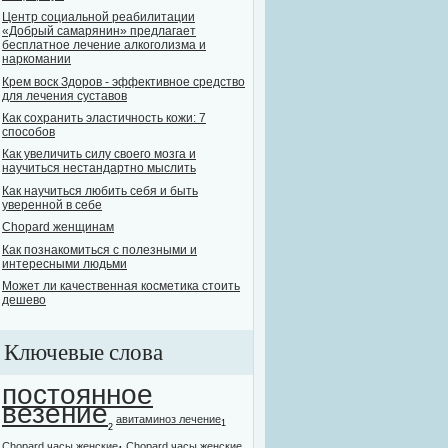
Центр социальной реабилитации
«Добрый самарянин» предлагает
бесплатное лечение алкоголизма и
наркомании
Крем воск Здоров - эффективное средство
для лечения суставов
Как сохранить эластичность кожи: 7
способов
Как увеличить силу своего мозга и
научиться нестандартно мыслить
Как научиться любить себя и быть
уверенной в себе
Chopard женщинам
Как познакомиться с полезными и
интересными людьми
Может ли качественная косметика стоить
дешево
Ключевые слова
постоянное
везение
авитаминоз лечение
1
2
Chopard часы женские
Chopard часы женские