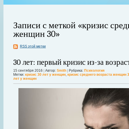
Записи с меткой «кризис сред
женщин 30»
RSS этой метки
30 лет: первый кризис из-за возрас
авной
15 сентября 2016
|
Автор:
Smith
|
Рубрика:
Психология
 ожидает
Можно ли увеличить грудь без операции? Таким вопросом задаютс
Метки:
кризис 30 лет у женщин
,
кризис среднего возраста женщин 
лет у женщин
себя в форме. Давайте же подробнее рассмотрим этот вопрос. А для
речь, нужно углубиться в анатомию.
Далее...