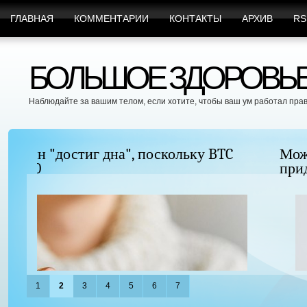
ГЛАВНАЯ
КОММЕНТАРИИ
КОНТАКТЫ
АРХИВ
RS
БОЛЬШОЕ ЗДОРОВЬЕ 
Наблюдайте за вашим телом, если хотите, чтобы ваш ум работал пра
Можно ли увеличить грудь без хирургиче
придать ей форму?
1
2
3
4
5
6
7