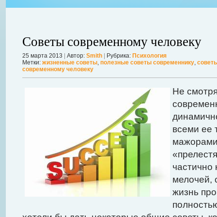
Советы современному человеку
25 марта 2013
|
Автор:
Smith
|
Рубрика:
Психология
Метки:
жизненные советы
,
полезные советы современнику
,
советы
современному человеку
Не смотря
современ
авной
динамично
 ожидает
Можно ли увеличить грудь без операции? Таким вопросом задаютс
всеми ее 
себя в форме. Давайте же подробнее рассмотрим этот вопрос. А для
мажорами
речь, нужно углубиться в анатомию.
Далее...
«прелестя
частично
мелочей, 
жизнь про
полностью