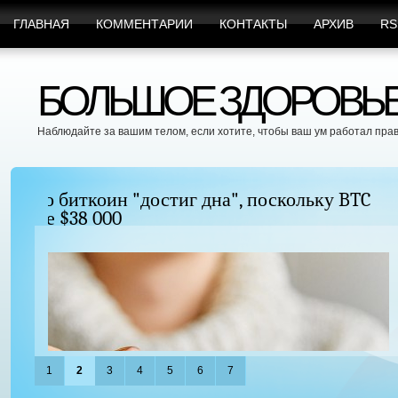
ГЛАВНАЯ
КОММЕНТАРИИ
КОНТАКТЫ
АРХИВ
RS
БОЛЬШОЕ ЗДОРОВЬЕ 
Наблюдайте за вашим телом, если хотите, чтобы ваш ум работал пра
Можно ли увеличить грудь без хирургиче
придать ей форму?
1
2
3
4
5
6
7