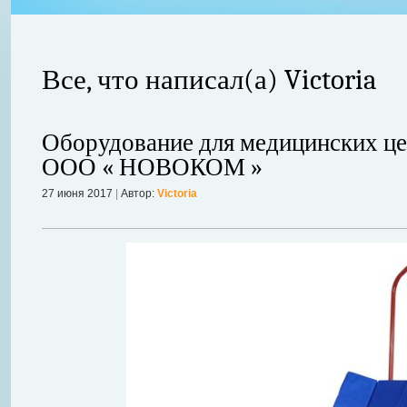
Все, что написал(а) Victoria
Оборудование для медицинских це
ООО « НОВОКОМ »
27 июня 2017
|
Автор:
Victoria
авной
 ожидает
Можно ли увеличить грудь без операции? Таким вопросом задаютс
себя в форме. Давайте же подробнее рассмотрим этот вопрос. А для
речь, нужно углубиться в анатомию.
Далее...