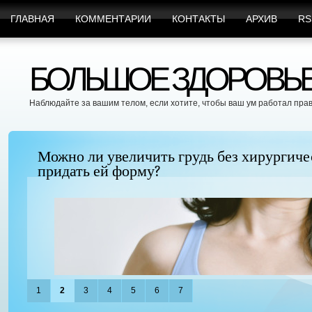
ГЛАВНАЯ
КОММЕНТАРИИ
КОНТАКТЫ
АРХИВ
RS
БОЛЬШОЕ ЗДОРОВЬЕ 
Наблюдайте за вашим телом, если хотите, чтобы ваш ум работал пра
Можно ли увеличить грудь без хирургиче
придать ей форму?
1
2
3
4
5
6
7